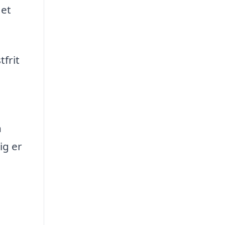
 et
tfrit
n
ig er