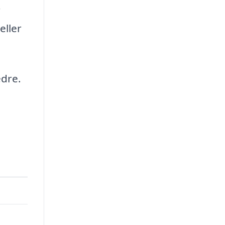
r
eller
edre.