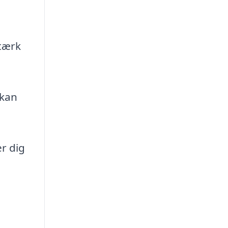
stærk
 kan
er dig