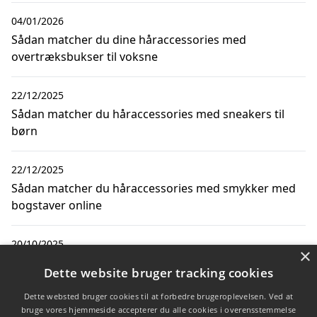
04/01/2026
Sådan matcher du dine håraccessories med
overtræksbukser til voksne
22/12/2025
Sådan matcher du håraccessories med sneakers til
børn
22/12/2025
Sådan matcher du håraccessories med smykker med
bogstaver online
20/10/2025
×
Sådan matcher du håraccessories med pelsjakker til
Dette website bruger tracking cookies
vintermode
Dette websted bruger cookies til at forbedre brugeroplevelsen. Ved at
bruge vores hjemmeside accepterer du alle cookies i overensstemmelse