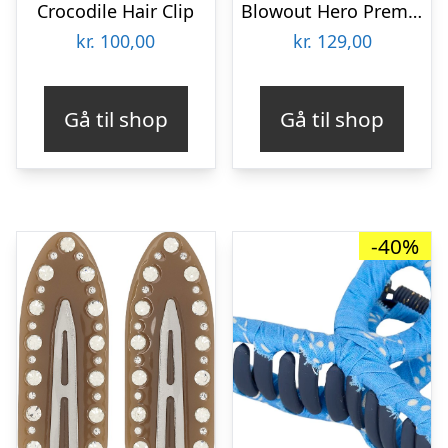
Crocodile Hair Clip
Blowout Hero Premium Set Sæt til Krøller Uden Varme
kr.
100,00
kr.
129,00
Gå til shop
Gå til shop
-40%