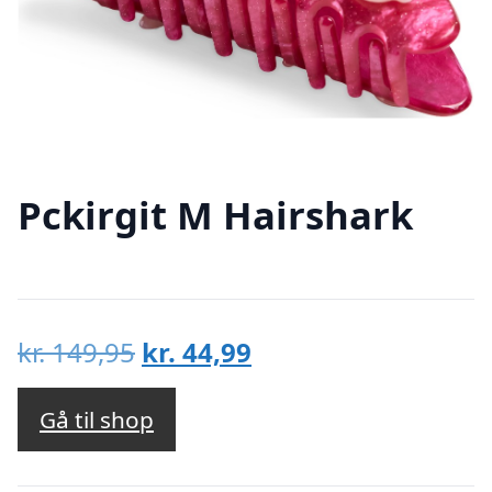
Pckirgit M Hairshark
Den
Den
kr.
149,95
kr.
44,99
oprindelige
aktuelle
pris
pris
Gå til shop
var:
er:
kr. 149,95.
kr. 44,99.