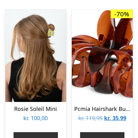
-70%
Rosie Soleil Mini
Pcmia Hairshark Bundle D2D
Den
Den
kr.
100,00
kr.
119,95
kr.
35,99
oprindelige
aktu
pris
pris