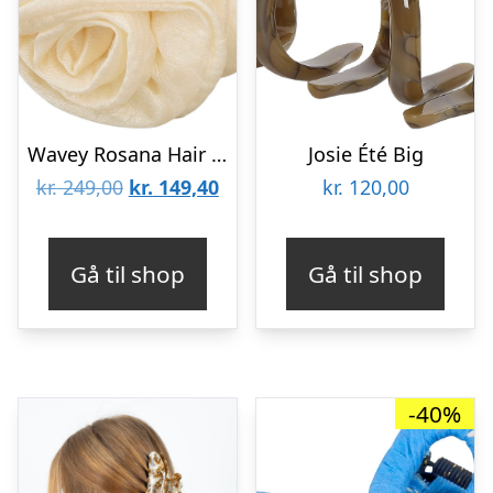
Wavey Rosana Hair Claw
Josie Été Big
Den
Den
kr.
249,00
kr.
149,40
kr.
120,00
oprindelige
aktuelle
pris
pris
Gå til shop
Gå til shop
var:
er:
kr. 249,00.
kr. 149,40.
-40%