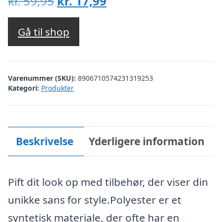
Den
Den
kr.
59,95
kr.
17,99
oprindelige
aktuelle
pris
pris
Gå til shop
var:
er:
kr. 59,95.
kr. 17,99.
Varenummer (SKU):
8906710574231319253
Kategori:
Produkter
Beskrivelse
Yderligere information
Pift dit look op med tilbehør, der viser din
unikke sans for style.Polyester er et
syntetisk materiale, der ofte har en